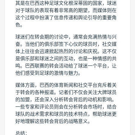
其是在巴西这种足球文化根深蒂固的国家，球迷
对于球队的表现有着非常高的期望，而媒体则在
这个过程中扮演了信息传递和舆论引导的重要角
色。
球迷们在转会期的讨论中，通常会充满热情与兴
奋。当他们的俱乐部签下心仪的球员时，社交媒
体上往往会迅速掀起热烈的讨论和庆祝。这不仅
是俱乐部和球迷之间的互动，也是一种情感的共
鸣。巴西联赛的转会活动给了球迷一个平台，让
他们感受到足球的激情与魅力。
媒体方面，巴西的体育新闻和社交平台充斥着关
于转会的各种报道。记者们不仅会关注大牌球员
的加盟，还会深入分析转会背后的动机和影响。
一些专家和评论员则会在分析转会市场时，结合
球队的战术需求和球员的技术特点，帮助球迷更
好地理解这些转会背后的战略意义。
总结：